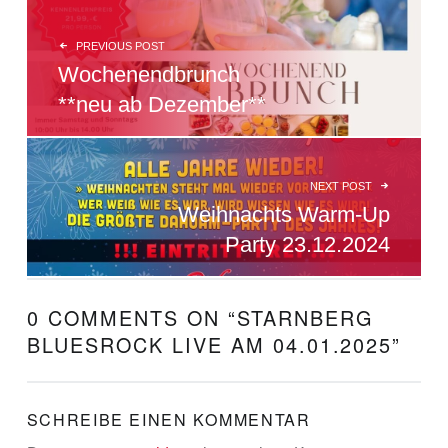
PREVIOUS POST
Wochenendbrunch
**neu ab Dezember**
NEXT POST
Weihnachts Warm-Up
Party 23.12.2024
0 COMMENTS ON “
STARNBERG
BLUESROCK LIVE AM 04.01.2025
”
SCHREIBE EINEN KOMMENTAR