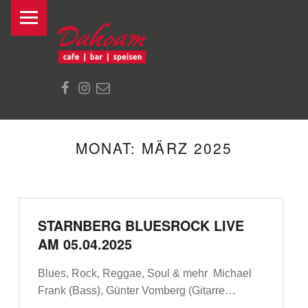
PRIMARY MENU
R
E
S
Mail
Dahoam auf Facebook
Dahoam auf Instagram
T
A
U
R
MONAT:
MÄRZ 2025
A
N
T
STARNBERG BLUESROCK LIVE
D
AM 05.04.2025
A
H
Blues, Rock, Reggae, Soul & mehr Michael
O
Frank (Bass), Günter Vomberg (Gitarre…