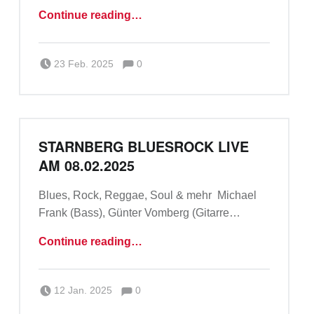
“Starnberg Bluesrock live am 08.03.2025 ab 19:30 Uhr”
Continue reading
…
Comments:
Posted on:
Written by:
Comments:
Michael Frank
23 Feb. 2025
0
STARNBERG BLUESROCK LIVE
AM 08.02.2025
Blues, Rock, Reggae, Soul & mehr Michael
Frank (Bass), Günter Vomberg (Gitarre…
“Starnberg Bluesrock live am 08.02.2025”
Continue reading
…
Comments:
Posted on:
Written by:
Comments:
Michael Frank
12 Jan. 2025
0