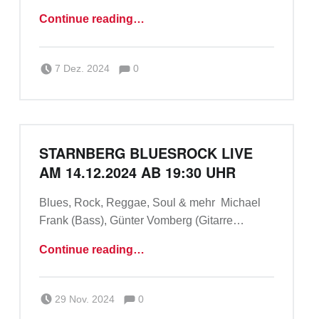
“Wochenendbrunch **neu ab Dezember**”
Continue reading
…
Comments:
Posted on:
Written by:
Comments:
Team_a_m
7 Dez. 2024
0
STARNBERG BLUESROCK LIVE
AM 14.12.2024 AB 19:30 UHR
Blues, Rock, Reggae, Soul & mehr Michael
Frank (Bass), Günter Vomberg (Gitarre…
“Starnberg Bluesrock live am 14.12.2024 ab 19:30 Uhr”
Continue reading
…
Comments:
Posted on:
Written by:
Comments:
Michael Frank
29 Nov. 2024
0