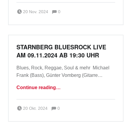
Comments:
Posted on:
Written by:
Comments:
Team_a_m
20 Nov. 2024
0
STARNBERG BLUESROCK LIVE
AM 09.11.2024 AB 19:30 UHR
Blues, Rock, Reggae, Soul & mehr Michael
Frank (Bass), Günter Vomberg (Gitarre…
“Starnberg Bluesrock live am 09.11.2024 ab 19:30 Uhr”
Continue reading
…
Comments:
Posted on:
Written by:
Comments:
Michael Frank
20 Okt. 2024
0