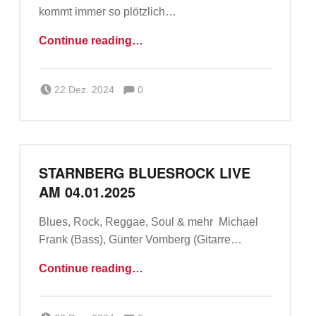
kommt immer so plötzlich…
“Weihnachts Warm-Up Party 23.12.2024”
Continue reading
…
Comments:
Posted on:
Written by:
Comments:
Team_a_m
22 Dez. 2024
0
STARNBERG BLUESROCK LIVE
AM 04.01.2025
Blues, Rock, Reggae, Soul & mehr Michael
Frank (Bass), Günter Vomberg (Gitarre…
“Starnberg Bluesrock live am 04.01.2025”
Continue reading
…
Comments:
Posted on:
Written by:
Comments: