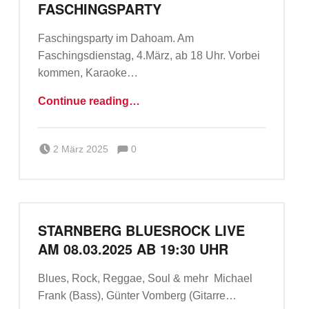
A
FASCHINGSPARTY
M
Faschingsparty im Dahoam. Am
S
Faschingsdienstag, 4.März, ab 18 Uhr. Vorbei
T
kommen, Karaoke…
A
“Faschingsparty”
Continue reading
…
R
N
Comments:
Posted on:
Written by:
B
Comments:
Team_a_m
2 März 2025
0
E
R
G
STARNBERG BLUESROCK LIVE
AM 08.03.2025 AB 19:30 UHR
Danke Starnberg! Wir sehen uns wieder.
Blues, Rock, Reggae, Soul & mehr Michael
Frank (Bass), Günter Vomberg (Gitarre…