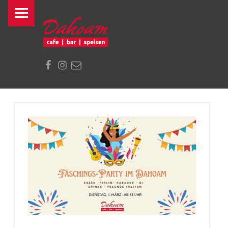
PRIMARY MENU
R
E
S
Mail
Dahoam auf Facebook
Dahoam auf Instagram
T
A
U
R
A
BLOG (PAGE 2)
N
T
D
A
H
O