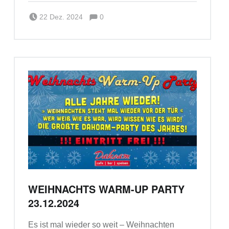
Comments:
Posted on:
Written by:
Comments:
Team_a_m
22 Dez. 2024
0
WEIHNACHTS WARM-UP PARTY
23.12.2024
Es ist mal wieder so weit – Weihnachten