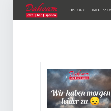
PRIMARY MENU
R
E
HISTORY
IMPRESSU
S
T
A
U
R
A
N
T
D
A
H
O
A