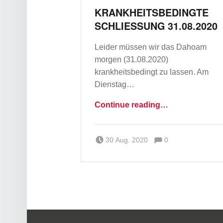
M
KRANKHEITSBEDINGTE
S
SCHLIESSUNG 31.08.2020
T
A
Leider müssen wir das Dahoam
morgen (31.08.2020)
R
krankheitsbedingt zu lassen. Am
N
Dienstag…
B
“Krankheitsbedingte Schließung 31.08.2020”
E
Continue reading
…
R
Comments:
Posted on:
Written by:
G
Comments:
Team_a_m
30 Aug. 2020
0
Danke Starnberg! Wir sehen uns wieder.