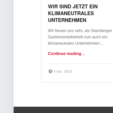
M
WIR SIND JETZT EIN
S
KLIMANEUTRALES
T
UNTERNEHMEN
A
R
Wir freuen uns sehr, als Starnberger
Gastronomiebetrieb nun auch ein
N
klimaneutrales Unternehmen…
B
“Wir sind jetzt ein klimaneutrales Unternehmen”
E
Continue reading
…
R
Posted on:
G
Written by:
Team_a_m
4 Apr. 2019
Danke Starnberg! Wir sehen uns wieder.