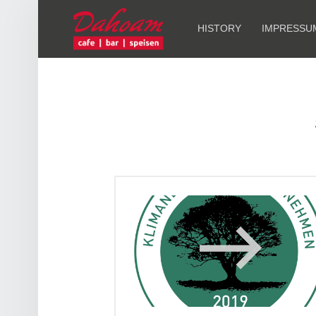
PRIMARY MENU
R
E
HISTORY
IMPRESSU
S
T
A
U
R
A
N
T
D
A
H
O
A